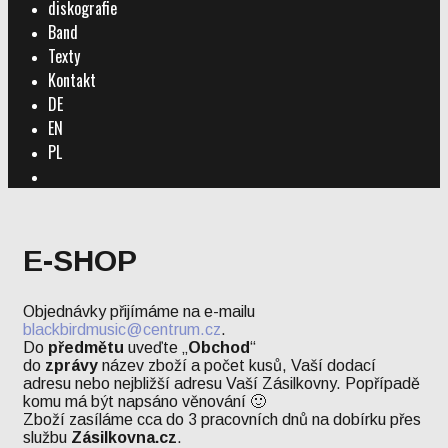
diskografie
Band
Texty
Kontakt
DE
EN
PL
Search
E-SHOP
Objednávky přijímáme na e-mailu
blackbirdmusic@centrum.cz
.
Do
předmětu
uveďte „
Obchod
“
do
zprávy
název zboží a počet kusů, Vaší dodací
adresu nebo nejbližší adresu Vaší Zásilkovny. Popřípadě
komu má být napsáno věnování 🙂
Zboží zasíláme cca do 3 pracovních dnů na dobírku přes
službu
Zásilkovna.cz
.