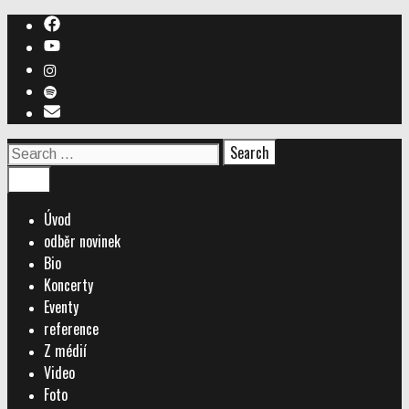
Skip
to
content
Search
for:
Search
Menu
Úvod
odběr novinek
Bio
Koncerty
Eventy
reference
Z médií
Video
Foto