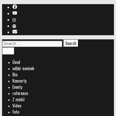
Skip
to
content
Search
for:
Search
Menu
Úvod
odběr novinek
Bio
Koncerty
Eventy
reference
Z médií
Video
Foto