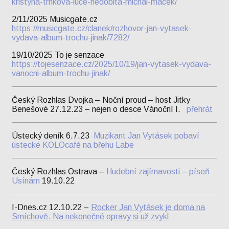
kristyna-trnkova-luce-nedobita-michal-macek/
2/11/2025 Musicgate.cz
https://musicgate.cz/clanek/rozhovor-jan-vytasek-
vydava-album-trochu-jinak/7282/
19/10/2025 To je senzace
https://tojesenzace.cz/2025/10/19/jan-vytasek-vydava-
vanocni-album-trochu-jinak/
Český Rozhlas Dvojka – Noční proud – host Jitky
Benešové 27.12.23 – nejen o desce Vánoční I.
přehrát
Ústecký deník 6.7.23
Muzikant Jan Vytásek pobaví
ústecké KOLOcafé na břehu Labe
Český Rozhlas Ostrava –
Hudební zajímavosti – píseň
Usínám
19.10.22
I-Dnes.cz 12.10.22 –
Rocker Jan Vytásek je doma na
Smíchově. Na nekonečné opravy si už zvykl