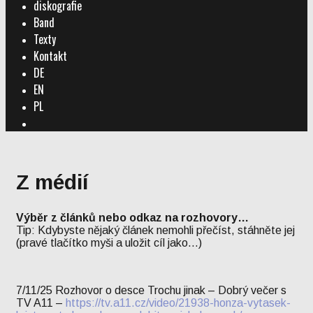
diskografie
Band
Texty
Kontakt
DE
EN
PL
Search
Z médií
Výběr z článků nebo odkaz na rozhovory…
Tip: Kdybyste nějaký článek nemohli přečíst, stáhněte jej
(pravé tlačítko myši a uložit cíl jako…)
7/11/25 Rozhovor o desce Trochu jinak – Dobrý večer s
TV A11 –
https://tv.a11.cz/video/21938-honza-vytasek-