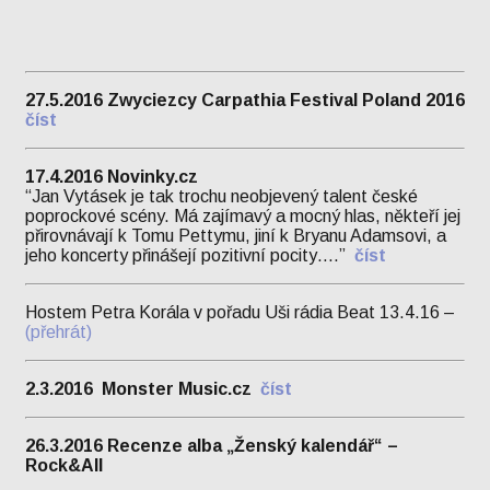
27.5.2016 Zwyciezcy Carpathia Festival Poland 2016
číst
17.4.2016 Novinky.cz
“Jan Vytásek je tak trochu neobjevený talent české
poprockové scény. Má zajímavý a mocný hlas, někteří jej
přirovnávají k Tomu Pettymu, jiní k Bryanu Adamsovi, a
jeho koncerty přinášejí pozitivní pocity….”
číst
Hostem Petra Korála v pořadu Uši rádia Beat 13.4.16 –
(přehrát)
2.3.2016 Monster Music.cz
číst
26.3.2016
Recenze alba „Ženský kalendář“ –
Rock&All