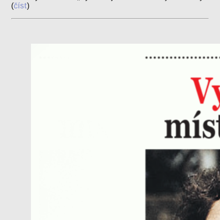
(
číst
)